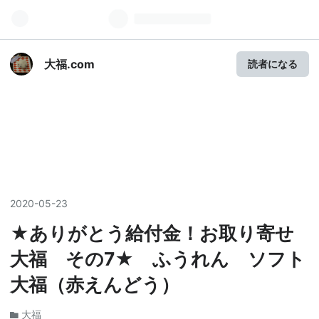
大福.com
読者になる
2020
-
05
-
23
★ありがとう給付金！お取り寄せ
大福 その7★ ふうれん ソフト
大福（赤えんどう）
大福