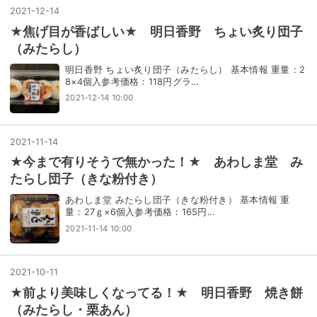
2021
-
12
-
14
★焦げ目が香ばしい★ 明日香野 ちょい炙り団子
（みたらし）
明日香野 ちょい炙り団子（みたらし） 基本情報 重量：2
8×4個入参考価格：118円グラ…
2021-12-14 10:00
2021
-
11
-
14
★今まで有りそうで無かった！★ あわしま堂 み
たらし団子（きな粉付き）
あわしま堂 みたらし団子（きな粉付き） 基本情報 重
量：27ｇ×6個入参考価格：165円…
2021-11-14 10:00
2021
-
10
-
11
★前より美味しくなってる！★ 明日香野 焼き餅
（みたらし・栗あん）