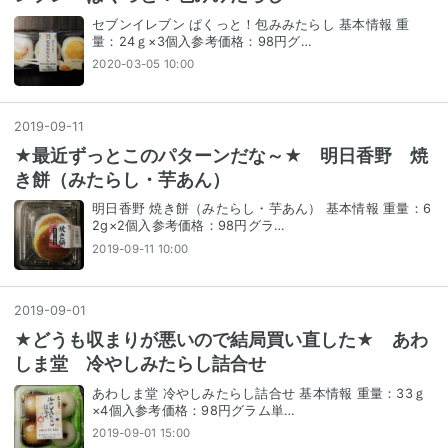
セブンイレブン ぱくっと！包みみたらし 基本情報 重
量：24ｇ×3個入参考価格：98円グ…
2020-03-05 10:00
2019
-
09
-
11
★最近ずっとこのパターンだな～★ 明日香野 焼
き餅（みたらし・芋あん）
明日香野 焼き餅（みたらし・芋あん） 基本情報 重量：6
2g×2個入参考価格：98円グラ…
2019-09-11 10:00
2019
-
09
-
01
★どうも収まりが悪いので結局買い直した★ あわ
しま堂 冷やしみたらし詰合せ
あわしま堂 冷やしみたらし詰合せ 基本情報 重量：33ｇ
×4個入参考価格：98円グラム単…
2019-09-01 15:00