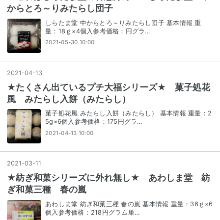
からとろ～りみたらし団子
しらたま堂 中からとろ～りみたらし団子 基本情報 重
量：18ｇ×4個入参考価格：円グラ…
2021-05-30 10:00
2021
-
04
-
13
★たくさん出ているプチ大福シリーズ★ 菓子処花
風 みたらし入餅（みたらし）
菓子処花風 みたらし入餅（みたらし） 基本情報 重量：2
5g×6個入参考価格：175円グラ…
2021-04-13 10:00
2021
-
03
-
11
★紡ぎ和菓シリーズに外れ無し★ あわしま堂 紡
ぎ和菓三種 春の嵐
あわしま堂 紡ぎ和菓三種 春の嵐 基本情報 重量：36ｇ×6
個入参考価格：218円グラム単…