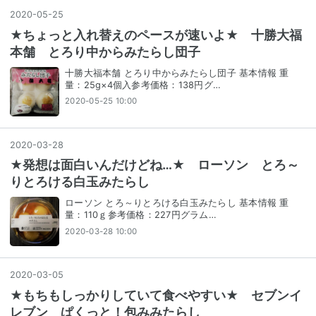
2020
-
05
-
25
★ちょっと入れ替えのペースが速いよ★ 十勝大福
本舗 とろり中からみたらし団子
十勝大福本舗 とろり中からみたらし団子 基本情報 重
量：25g×4個入参考価格：138円グ…
2020-05-25 10:00
2020
-
03
-
28
★発想は面白いんだけどね…★ ローソン とろ～
りとろける白玉みたらし
ローソン とろ～りとろける白玉みたらし 基本情報 重
量：110ｇ参考価格：227円グラム…
2020-03-28 10:00
2020
-
03
-
05
★もちもしっかりしていて食べやすい★ セブンイ
レブン ぱくっと！包みみたらし