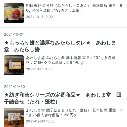
明日香野 焼き餅（みたらし・栗あん） 基本情報 重量：6
0g×4個入単価：198円グラム単…
2021-10-11 10:00
2021
-
10
-
01
★もっちり餅と濃厚なみたらしタレ★ あわしま
堂 みたらし餅
あわしま堂 みたらし餅 基本情報 重量：230ｇ参考価
格：218円グラム単価：0.94円/ｇ…
2021-10-01 10:00
2021
-
09
-
30
★紡ぎ和菓シリーズの定番商品★ あわしま堂 団
子詰合せ（たれ・蓬粒）
あわしま堂 団子詰合せ（たれ・蓬粒） 基本情報 重量：3
2ｇ×6個入参考価格：158円グ…
2021-09-30 10:00